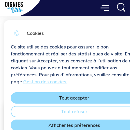
Menu principal
Aller
Aller au
Consulter
Menu
Aller à la
Ville de Oignies
au
contenu
le plan
recherche
menu
principal
du site
Cookies
Les commerces
Ce site utilise des cookies pour assurer le bon
fonctionnement et réaliser des statistiques de visite. En
cliquant sur Accepter, vous consentez à l'utilisation de 
Accueil
cookies. Vous pouvez à tout moment modifier vos
préférences. Pour plus d'informations, veuillez consulte
La ville de Oignies compte de
page
Gestion des cookies.
nombreux commerces.
Tout accepter
Moteur de recherche
Tout refuser
Afficher les préférences