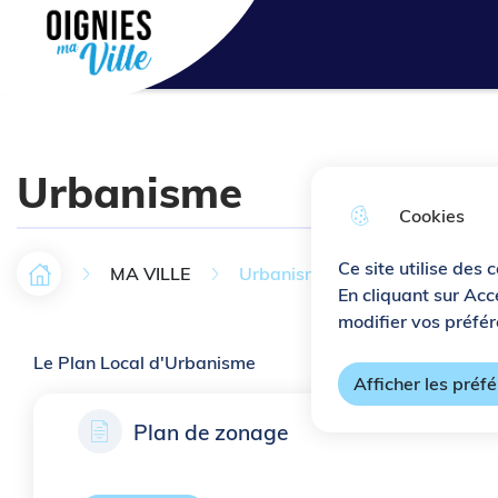
Aller au menu
Aller à la recherche
Aller au c
Ville de Oignies
Urbanisme
Cookies
Ce site utilise des 
MA VILLE
Urbanisme
Accueil
F
En cliquant sur Acc
modifier vos préfér
i
Le Plan Local d'Urbanisme
l
Afficher les préf
d
Plan de zonage
'