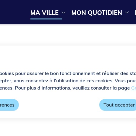
Menu principal
N
MA VILLE
MON QUOTIDIEN
ontenu principal
Consulter le plan du site
a
v
i
g
a
t
cookies pour assurer le bon fonctionnement et réaliser des sta
epter, vous consentez à l'utilisation de ces cookies. Vous p
i
ences. Pour plus d'informations, veuillez consulter la page
Ge
o
érences
Tout accepter
n
p
r