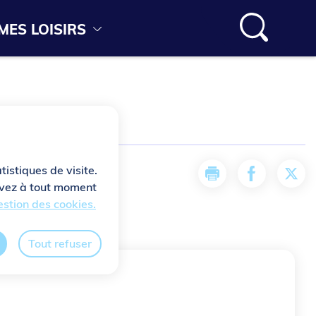
MES LOISIRS
tistiques de visite.
Imprimer
Partager la
Part
ouvez à tout moment
stion des cookies.
Tout refuser