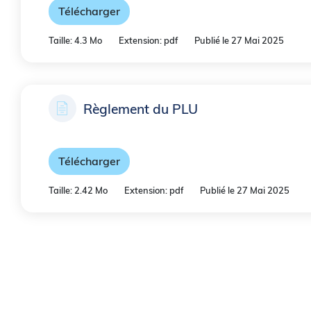
A
Télécharger
r
Taille: 4.3 Mo
Extension: pdf
Publié le 27 Mai 2025
i
a
n
Règlement du PLU
e
Télécharger
Taille: 2.42 Mo
Extension: pdf
Publié le 27 Mai 2025