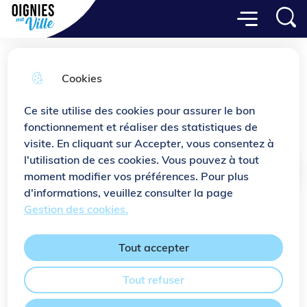
Menu principal
Aller
Aller au
Consulter
Menu
Aller à la
Ville de Oignies
au
contenu
le plan
recherche
menu
principal
du site
Cookies
ERBM
Ce site utilise des cookies pour assurer le bon
Travaux
fonctionnement et réaliser des statistiques de
visite. En cliquant sur Accepter, vous consentez à
l'utilisation de ces cookies. Vous pouvez à tout
moment modifier vos préférences. Pour plus
Accueil
d'informations, veuillez consulter la page
Gestion des cookies.
L’Engagement pour le Renouveau du
Bassin Minier (ERBM) est un
Tout accepter
programme qui vise à accomplir la
métamorphose du territoire de l'ancien
Tout refuser
bassin minier sur dix ans : logements,