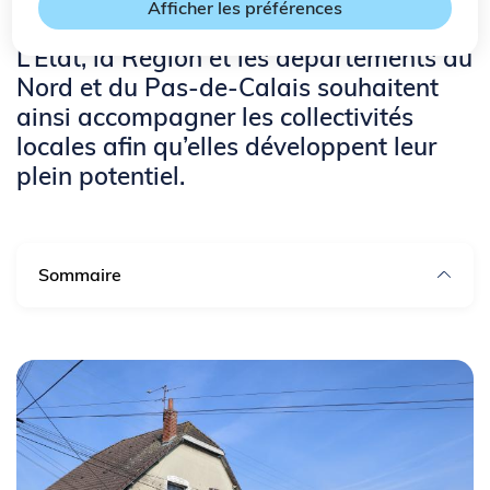
patrimoine, transports, attractivité…
Afficher les préférences
L’État, la Région et les départements du
Nord et du Pas-de-Calais souhaitent
ainsi accompagner les collectivités
locales afin qu’elles développent leur
plein potentiel.
Sommaire
Zo