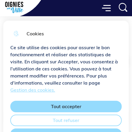
Menu principal
Aller
Aller au
Consulter
Menu
Aller à la
Ville de Oignies
au
contenu
le plan
recherche
menu
principal
du site
Cookies
Musée de la Mine
Ce site utilise des cookies pour assurer le bon
fonctionnement et réaliser des statistiques de
visite. En cliquant sur Accepter, vous consentez à
Accueil
l'utilisation de ces cookies. Vous pouvez à tout
moment modifier vos préférences. Pour plus
Venez découvrir la mine comme si vous
d'informations, veuillez consulter la page
y étiez !
Gestion des cookies.
Tout accepter
Sommaire
Tout refuser