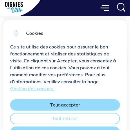
Menu principal
Aller
Aller au
Consulter
Menu
Aller à la
Ville de Oignies
au
contenu
le plan
recherche
menu
principal
du site
Cookies
Plan canicule
Ce site utilise des cookies pour assurer le bon
fonctionnement et réaliser des statistiques de
visite. En cliquant sur Accepter, vous consentez à
Accueil
l'utilisation de ces cookies. Vous pouvez à tout
moment modifier vos préférences. Pour plus
Chaque année pendant la période
d'informations, veuillez consulter la page
estivale (de juin à septembre), le CCAS
Gestion des cookies.
de Oignies met en place une procédure
d’inscription volontaire sur le Registre
Tout accepter
des Personnes Vulnérables.
Tout refuser