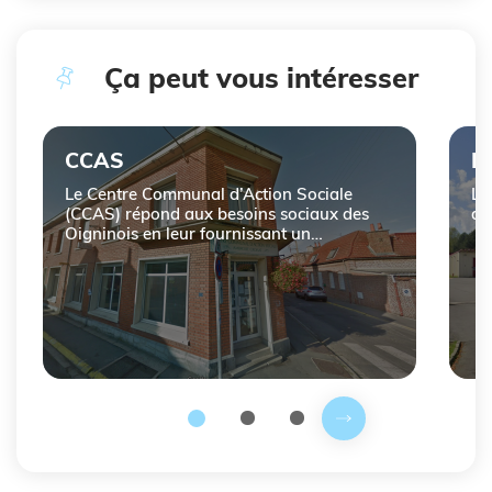
Ça peut vous intéresser
Cliquer pour passer Ça peut vous intéresser
CCAS
L
Le Centre Communal d’Action Sociale
La
(CCAS) répond aux besoins sociaux des
du
Oigninois en leur fournissant un
accompagnement complet.
Prochaine slide
2
3
1
Fin du carousel