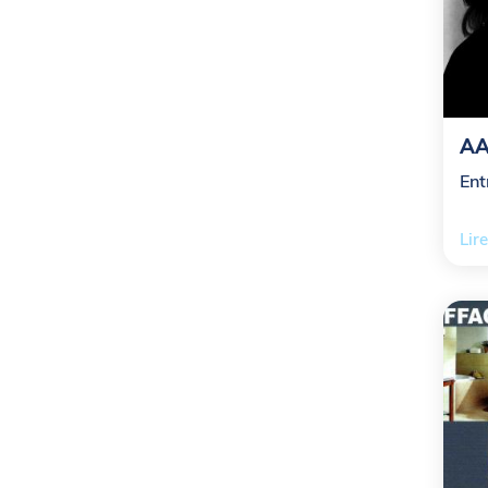
AA
Ent
Lire