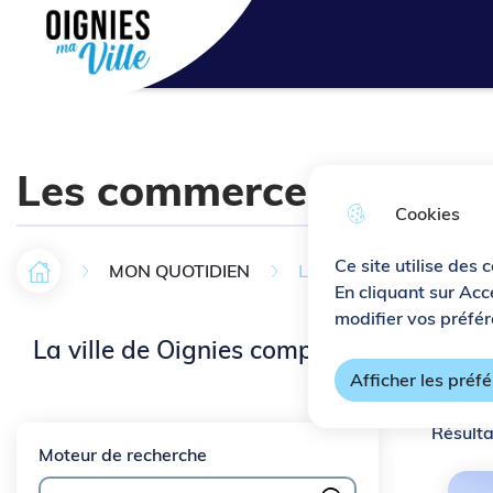
Aller au menu
Aller à la recherche
Aller au c
Ville de Oignies
Les commerces
Cookies
Ce site utilise des 
MON QUOTIDIEN
Les commerces
Accueil
F
En cliquant sur Acc
modifier vos préfér
i
La ville de Oignies compte de nombreu
l
Afficher les préf
d
Vue
Résulta
'
attachée
Moteur de recherche