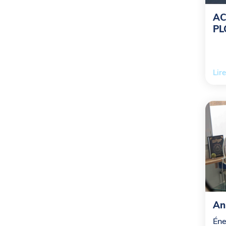
AC
PL
Lire
An
Éne