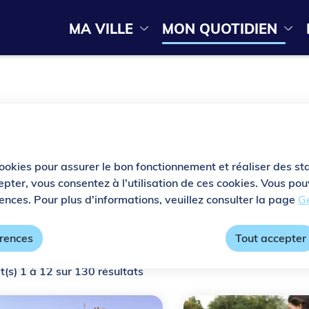
Menu principal
N
MA VILLE
MON QUOTIDIEN
ontenu principal
Consulter le plan du site
a
v
i
g
a
t
cookies pour assurer le bon fonctionnement et réaliser des sta
epter, vous consentez à l'utilisation de ces cookies. Vous p
i
ences. Pour plus d'informations, veuillez consulter la page
Ge
o
x commerces.
érences
Tout accepter
n
p
t(s) 1 à 12 sur 130 résultats
r