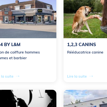
i
n
c
i
p
44 BY L&M
1,2,3 CANINS
a
on de coiffure hommes
Rééducatrice canine
mes et barbier
l
e
 la suite
Lire la suite