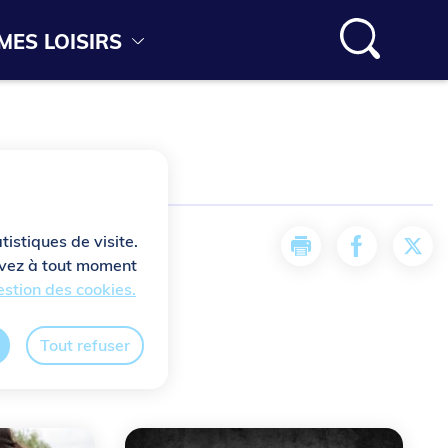
MES LOISIRS
tistiques de visite.
Imprimer
Partager la
Part
ouvez à tout moment
stion des cookies.
Tout refuser