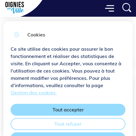
Menu principal
Aller
Aller au
Consulter
Menu
Aller à la
Ville de Oignies
au
contenu
le plan
recherche
menu
principal
du site
Cookies
Associations culturelles
Ce site utilise des cookies pour assurer le bon
fonctionnement et réaliser des statistiques de
visite. En cliquant sur Accepter, vous consentez à
Accueil
l'utilisation de ces cookies. Vous pouvez à tout
moment modifier vos préférences. Pour plus
Moteur de recherche
d'informations, veuillez consulter la page
Gestion des cookies.
Tout accepter
Tout refuser