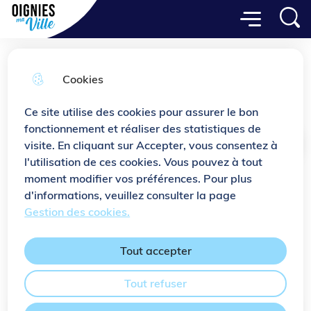
Menu principal
Aller
Aller au
Consulter
Menu
Aller à la
Ville de Oignies
au
contenu
le plan
recherche
menu
principal
du site
Cookies
Notre Histoire
Ce site utilise des cookies pour assurer le bon
fonctionnement et réaliser des statistiques de
visite. En cliquant sur Accepter, vous consentez à
Accueil
l'utilisation de ces cookies. Vous pouvez à tout
moment modifier vos préférences. Pour plus
Située en plein cœur du bassin minier,
d'informations, veuillez consulter la page
la ville de Oignies a été marquée par
Gestion des cookies.
une histoire mouvementée et
passionnante qu’il ne faut pas oublier.
Tout accepter
Tout refuser