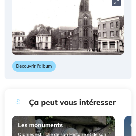
Carrousel
Découvrir l'album
Ça peut vous intéresser
Cliquer pour passer Ça peut vous intéresser
Les monuments
C
Oignies est riche de son Histoire et de son