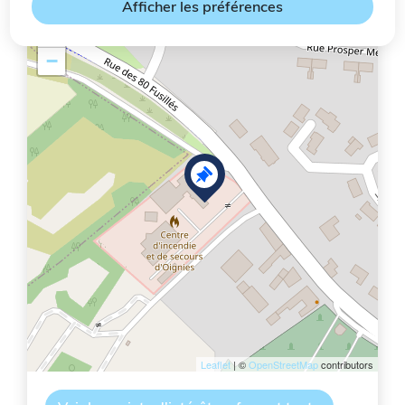
Afficher les préférences
+
−
Leaflet
| ©
OpenStreetMap
contributors