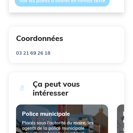
Voir les points d'intérêt en format texte
Coordonnées
03 21 69 26 18
Ça peut vous
intéresser
Cliquer pour passer Ça peut vous intéresser
Police municipale
Évé
maj
Placés sous l’autorité du maire, les
agents de la police municipale
Le D