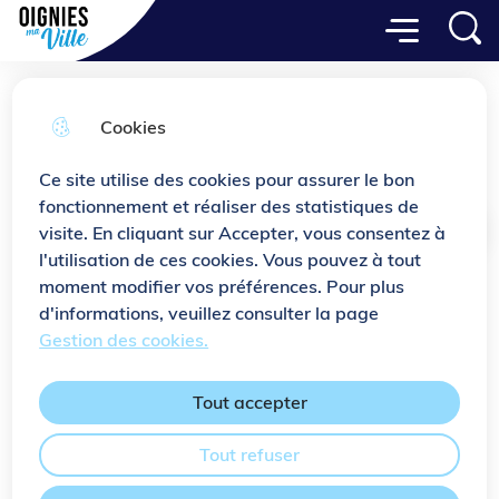
Menu principal
Aller
Aller au
Consulter
Menu
Aller à la
Ville de Oignies
au
contenu
le plan
recherche
menu
principal
du site
Cookies
Le centre de Secours
Ce site utilise des cookies pour assurer le bon
fonctionnement et réaliser des statistiques de
visite. En cliquant sur Accepter, vous consentez à
Accueil
l'utilisation de ces cookies. Vous pouvez à tout
moment modifier vos préférences. Pour plus
La ville de Oignies bénéficie de la
d'informations, veuillez consulter la page
présence du Centre d'Incendie et de
Gestion des cookies.
Secours.
Tout accepter
Tout refuser
Le Centre d'Incendie et de
Secours