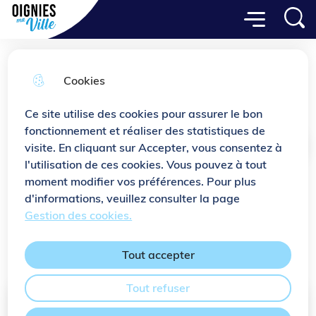
Menu principal
Aller
Aller au
Consulter
Menu
Aller à la
Ville de Oignies
au
contenu
le plan
recherche
menu
principal
du site
Cookies
Petite enfance
Ce site utilise des cookies pour assurer le bon
fonctionnement et réaliser des statistiques de
visite. En cliquant sur Accepter, vous consentez à
Accueil
l'utilisation de ces cookies. Vous pouvez à tout
moment modifier vos préférences. Pour plus
De nombreux modes de garde sont
d'informations, veuillez consulter la page
disponibles à Oignies pour que chaque
Gestion des cookies.
enfant soit accompagné au mieux
pendant sa petite enfance.
Tout accepter
Tout refuser