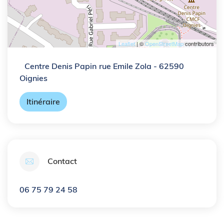
Leaflet
| ©
OpenStreetMap
contributors
Centre Denis Papin
rue Emile Zola
- 62590
Oignies
Itinéraire
Contact
06 75 79 24 58