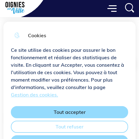
Menu principal
Aller
Aller au
Consulter
Menu
Aller à la
Ville de Oignies
au
contenu
le plan
recherche
menu
principal
du site
Cookies
A.C.A.P.F.
Ce site utilise des cookies pour assurer le bon
fonctionnement et réaliser des statistiques de
visite. En cliquant sur Accepter, vous consentez à
Accueil
l'utilisation de ces cookies. Vous pouvez à tout
moment modifier vos préférences. Pour plus
Association pour la Conservation
d'informations, veuillez consulter la page
d'Ambulants Postaux Ferroviaires
Gestion des cookies.
Tout accepter
Sommaire
Tout refuser