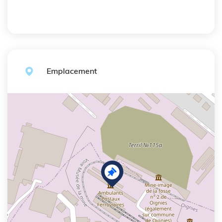
Fin du carousel
Emplacement
+
−