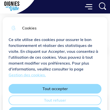
Menu principal
Aller
Aller au
Consulter
Menu
Aller à la
Ville de Oignies
au
contenu
le plan
recherche
menu
principal
du site
Cookies
École Georges Brassens
Ce site utilise des cookies pour assurer le bon
fonctionnement et réaliser des statistiques de
visite. En cliquant sur Accepter, vous consentez à
Accueil
l'utilisation de ces cookies. Vous pouvez à tout
moment modifier vos préférences. Pour plus
d'informations, veuillez consulter la page
Pour l'année scolaire
2024/2025
, l'école Georges
Gestion des cookies.
Brassens accueille
207
élèves.
Tout accepter
Tout refuser
Emplacement