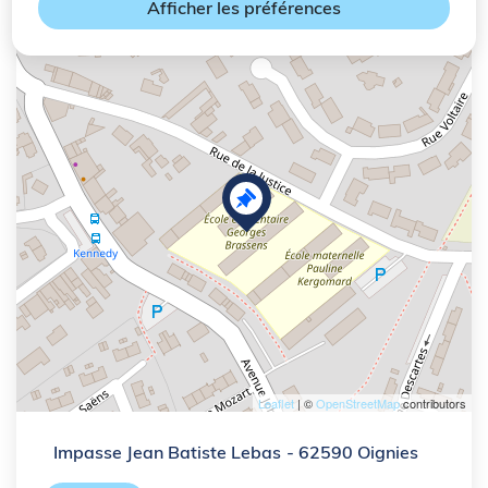
Afficher les préférences
+
−
Leaflet
| ©
OpenStreetMap
contributors
Impasse Jean Batiste Lebas
- 62590 Oignies