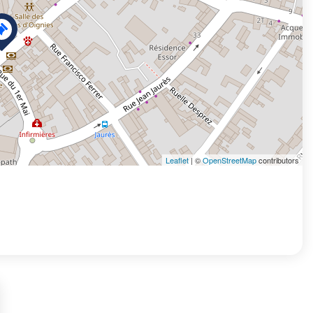
Leaflet
| ©
OpenStreetMap
contributors