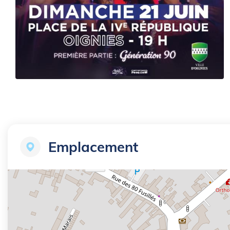
Zoom sur l'image
Emplacement
+
−