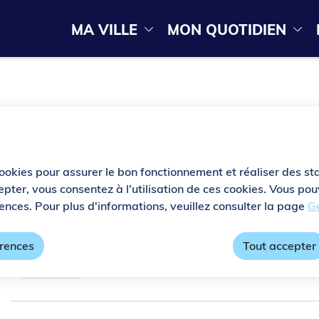
Menu principal
N
MA VILLE
MON QUOTIDIEN
ontenu principal
Consulter le plan du site
a
v
i
c Patrick Sébastien
g
a
t
cookies pour assurer le bon fonctionnement et réaliser des sta
epter, vous consentez à l'utilisation de ces cookies. Vous p
i
ences. Pour plus d'informations, veuillez consulter la page
Ge
Fête de la Musique avec Patrick Sébastien
o
érences
Tout accepter
n
Gratuit
p
r