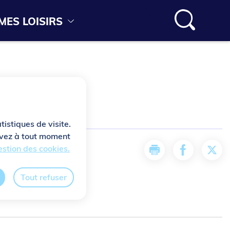
MES LOISIRS
tistiques de visite.
ouvez à tout moment
stion des cookies.
Imprimer
Partager la
Part
Tout refuser