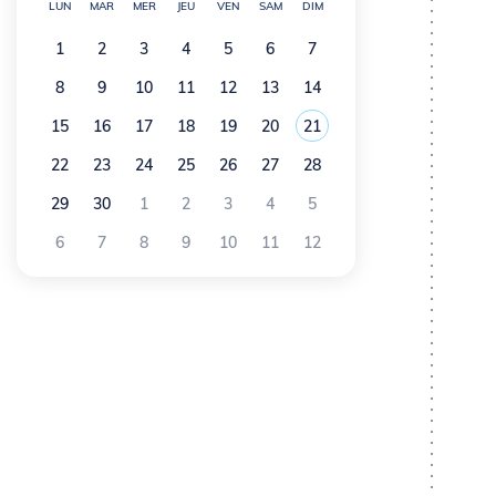
'
LUN
MAR
MER
JEU
VEN
SAM
DIM
A
1
2
3
4
5
6
7
8
9
10
11
12
13
14
r
15
16
17
18
19
20
21
i
Voir tous les événements
Juin 2026
22
23
24
25
26
27
28
a
29
30
1
2
3
4
5
n
6
7
8
9
10
11
12
e