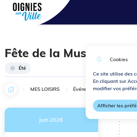
Aller au menu
Aller à la recherche
Aller au c
Ville de Oignies
Fête de la Musique ave
Cookies
Été
Ce site utilise des 
En cliquant sur Acc
modifier vos préfér
MES LOISIRS
Événements
Agenda
Accueil
F
i
Afficher les préf
l
Juin
2026
d